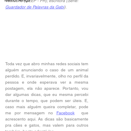
Melhor Amigo
Vestuário (CEEP - PR); escritora (Série: 
Guardador de Palavras da Gabi
).
Toda vez que abro minhas redes sociais tem 
alguém anunciando o caso de um animal 
perdido. E, invariavelmente, olho no perfil da 
pessoa e onde esperava ver a mesma 
postagem, ela não aparece. Portanto, vou 
dar algumas dicas, que eu mesma percebi 
durante o tempo, que podem ser úteis. E, 
caso mais alguém queira completar, pode 
me por mensagem no 
Facebook
  que  
acrescento aqui. As dicas são basicamente 
pra cães e gatos, mas valem para outros 