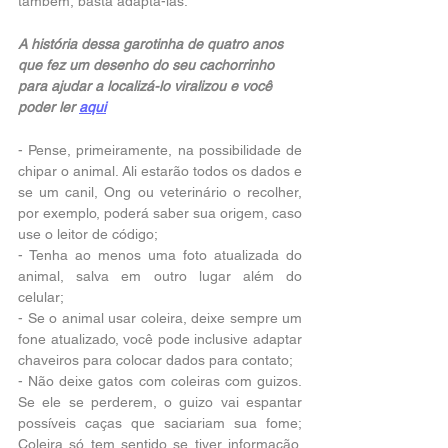
também, basta adaptá-las. 
A história dessa garotinha de quatro anos 
que fez um desenho do seu cachorrinho 
para ajudar a localizá-lo viralizou e você 
poder ler 
aqui
- Pense, primeiramente, na possibilidade de 
chipar o animal. Ali estarão todos os dados e 
se um canil, Ong ou veterinário o recolher, 
por exemplo, poderá saber sua origem, caso 
use o leitor de código; 
- Tenha ao menos uma foto atualizada do 
animal, salva em outro lugar além do 
celular; 
- Se o animal usar coleira, deixe sempre um 
fone atualizado, você pode inclusive adaptar 
chaveiros para colocar dados para contato;
- Não deixe gatos com coleiras com guizos. 
Se ele se perderem, o guizo vai espantar 
possíveis caças que saciariam sua fome; 
Coleira só tem sentido se tiver informação, 