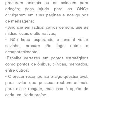
procuram animais ou os colocam para 
adoção; peça ajuda para as ONGs 
divulgarem em suas páginas e nos grupos 
de mensagens; 
- Anuncie em rádios, carros de som, use as 
mídias locais e alternativas;
- Não fique esperando o animal voltar 
sozinho, procure tão logo notou o 
desaparecimento;
-Espalhe cartazes em pontos estratégicos 
como pontos de ônibus, clínicas, mercados, 
entre outros;
- Oferecer recompensa é algo questionável, 
para evitar que pessoas roubem animais 
para exigir resgate, mas isso é opção de 
cada um. Nada proíbe.
- Você pode pedir ajuda a serviços de 
entregas, carteiros, agentes da Vigilância 
Sanitária,   do serviço de água e esgoto,  
pois são trabalhadores que rodam toda a 
cidade e podem ajudar a localizar e, para 