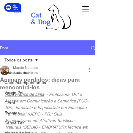
Post
Todos os posts
Marcio Nolasco
Todos os posts
3 min de leitura
Animais perdidos: dicas para
Cães Acompanhantes
reencontrá-los
Varejo Pet
Aida Franco de Lima
 – Professora. Dr.ª e 
Mestre em Comunicação e Semiótica (PUC-
Geral
SP), Jornalista e Especialista em Educação 
Eventos
Patrimonial (UEPG - PR); Guia 
Especializada em Atrativos Turísticos 
Saúde Pet
Naturais (SENAC - EMBRATUR);Técnica em 