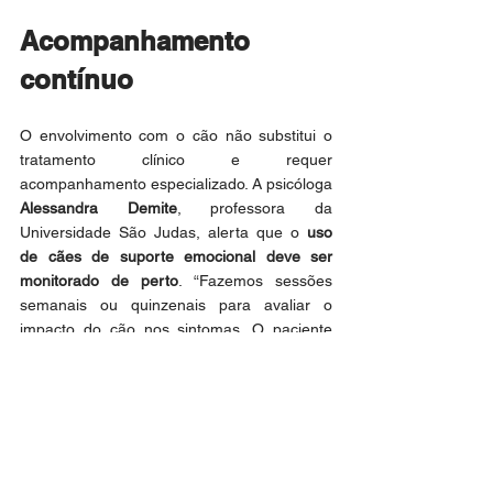
Acompanhamento 
contínuo
O envolvimento com o cão não substitui o 
tratamento clínico e requer 
acompanhamento especializado. A psicóloga 
Alessandra Demite
, professora da 
Universidade São Judas, alerta que o 
uso 
de cães de suporte emocional deve ser 
monitorado de perto
. “Fazemos sessões 
semanais ou quinzenais para avaliar o 
impacto do cão nos sintomas. O paciente 
relata mudanças emocionais, como redução 
das crises de ansiedade, aumento da 
motivação ou engajamento social”, explica.
"Se o cão não trouxer benefícios esperados, 
o psicólogo pode reavaliar a indicação ou 