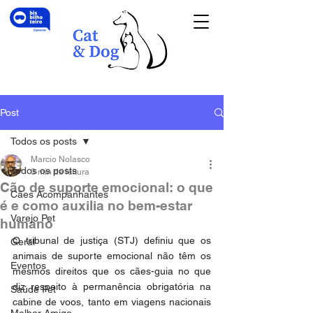
Post
Todos os posts
Marcio Nolasco
Todos os posts
3 min de leitura
Cão de suporte emocional: o que
Cães Acompanhantes
é e como auxilia no bem-estar
Varejo Pet
humano
O tribunal de justiça (STJ) definiu que os 
Geral
animais de suporte emocional não têm os 
Eventos
mesmos direitos que os cães-guia no que 
diz respeito à permanência obrigatória na 
Saúde Pet
cabine de voos, tanto em viagens nacionais 