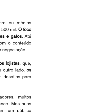
ro ou médios 
500 mil. 
O foco 
ães e gatos
. Até 
om o conteúdo 
e negociação.
s lojistas
, que, 
 outro lado, 
os 
 desafios para 
dores, muitos 
ance. Mas suas 
am um público 