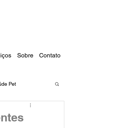
iços
Sobre
Contato
úde Pet
entes