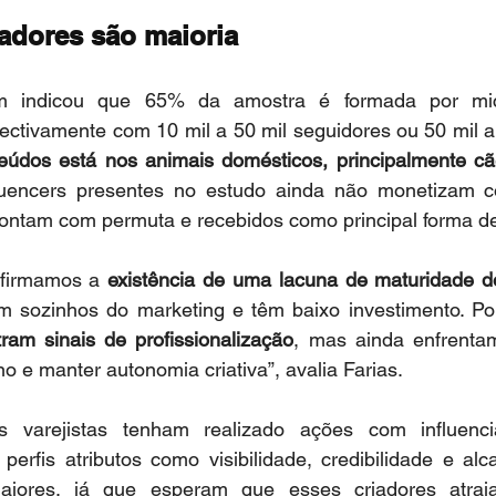
iadores são maioria
m indicou que 65% da amostra é formada por mic
pectivamente com 10 mil a 50 mil seguidores ou 50 mil a 
eúdos está nos animais domésticos, principalmente c
luencers presentes no estudo ainda não monetizam c
 contam com permuta e recebidos como principal forma d
firmamos a 
existência de uma lacuna de maturidade do
m sozinhos do marketing e têm baixo investimento. Por
ram sinais de profissionalização
, mas ainda enfrentam
no e manter autonomia criativa”, avalia Farias.
varejistas tenham realizado ações com influencia
erfis atributos como visibilidade, credibilidade e alc
aiores, já que esperam que esses criadores atrai