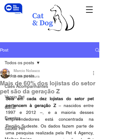
Post
Todos os posts
Marcio Nolasco
Todos os posts
2 min de leitura
Mais de 60% dos lojistas do setor
Cães Acompanhantes
pet são da geração Z
Varejo Pet
Seis em cada dez lojistas do setor pet 
pertencem à geração Z
 – nascidos entre 
Geral
1997 e 2012 –, e a maioria desses 
Eventos
empreendedores está concentrada na 
Região Sudeste. Os dados fazem parte de 
Saúde Pet
uma pesquisa realizada pela Pet 4 Agency, 