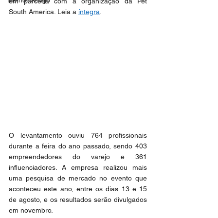
Melhor Amigo
em parceria com a organização da Pet 
South America. Leia a 
íntegra
.
O levantamento ouviu 764 profissionais 
durante a feira do ano passado, sendo 403 
empreendedores do varejo e 361 
influenciadores. A empresa realizou mais 
uma pesquisa de mercado no evento que 
aconteceu este ano, entre os dias 13 e 15 
de agosto, e os resultados serão divulgados 
em novembro.