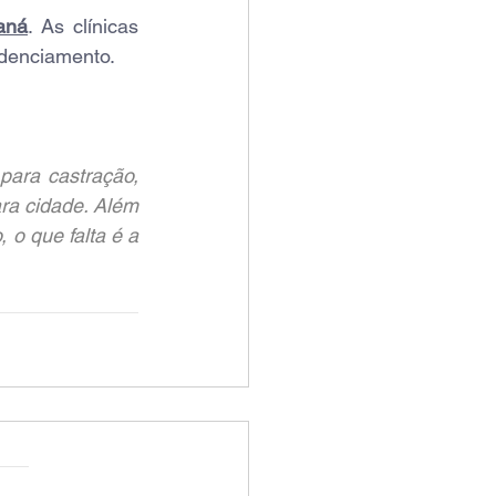
aná
. As clínicas 
edenciamento.
ara castração, 
a cidade. Além 
o que falta é a 