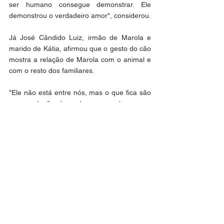
ser humano consegue demonstrar. Ele 
demonstrou o verdadeiro amor", considerou.
Já José Cândido Luiz, irmão de Marola e 
marido de Kátia, afirmou que o gesto do cão 
mostra a relação de Marola com o animal e 
com o resto dos familiares.
"Ele não está entre nós, mas o que fica são 
as recordações boas. Isso eu vou levar para 
o resto da vida", frisou.
Geral
Ver tudo
Posts recentes