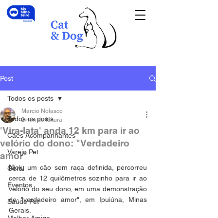
Post
Todos os posts
Marcio Nolasco
Todos os posts
2 min de leitura
'Vira-lata' anda 12 km para ir ao
Cães Acompanhantes
velório do dono: "Verdadeiro
Varejo Pet
amor"
N
ick, um cão sem raça definida, percorreu 
Geral
cerca de 12 quilômetros sozinho para ir ao 
Eventos
velório do seu dono, em uma demonstração 
de "verdadeiro amor", em Ipuiúna, Minas 
Saúde Pet
Gerais. 